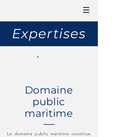
Expertises
Domaine
public
maritime
Le domaine public maritime constitue