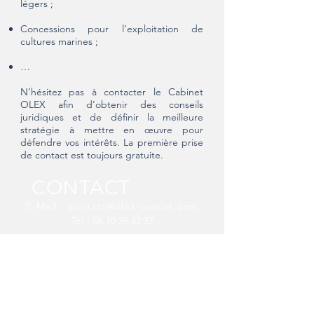
légers ;
Concessions pour l’exploitation de
cultures marines ;
…
N’hésitez pas à contacter le Cabinet
OLEX afin d’obtenir des conseils
juridiques et de définir la meilleure
stratégie à mettre en œuvre pour
défendre vos intérêts. La première prise
de contact est toujours gratuite.
CONTACT
E-Mail :
contact@olex-avocat.com
Tél
:
06 70 39 82 37
12 rue Boileau
44000 Nantes
​Du lundi au vendredi,
de 9h à 18h