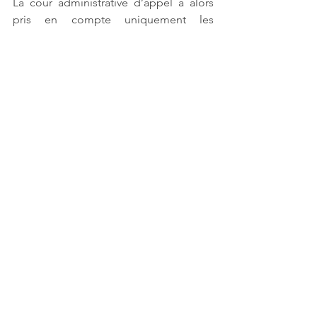
La cour administrative d’appel a alors 
pris en compte uniquement les 
quelques constructions disséminées au 
nord et au sud de la construction, sans 
relever qu’à proximité du terrain se 
trouvaient plusieurs immeubles 
importants entraînant une densification 
significative du secteur. 
La cour a vraisemblablement considéré 
que ces constructions, dès lors qu’elles 
ne sont pas situées à proximité 
immédiate du terrain, ne peuvent être 
prises en compte dans la qualification 
d’espace urbanisé au sens de l’articles 
L. 121-16 du Code de l’urbanisme. 