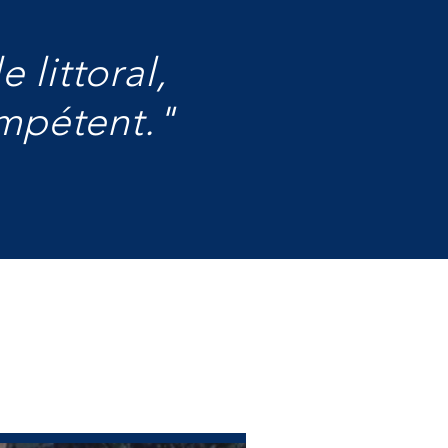
 littoral,
ompétent."