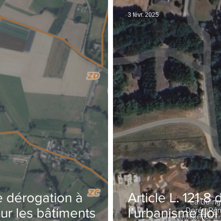
3 févr. 2025
de dérogation à
Article L. 121-
pour les bâtiments
l’urbanisme (loi l