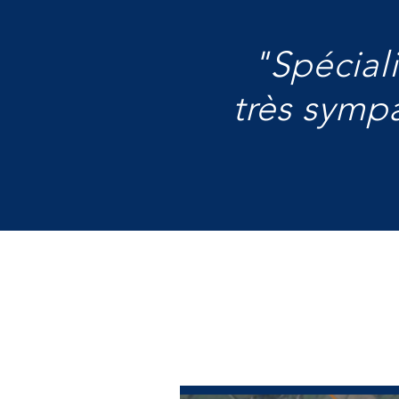
"Spéciali
très symp