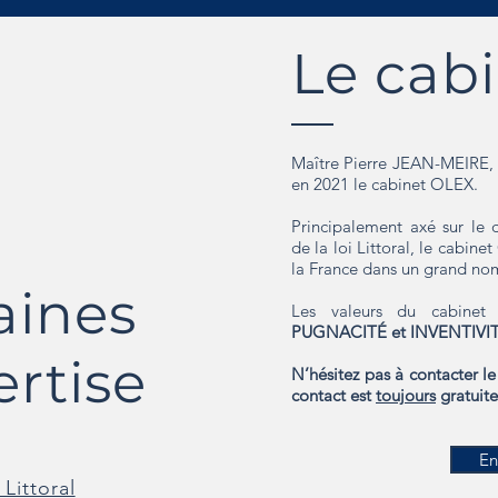
Le cab
Maître Pierre JEAN-MEIRE, 
en 2021 le cabinet OLEX.
Principalement axé sur le d
de la loi Littoral, le cabin
la France dans un grand no
ines
Les valeurs du cabine
PUGNACITÉ et INVENTIVIT
ertise
N’hésitez pas à contacter l
contact est
toujours
gratuite
En
Littoral