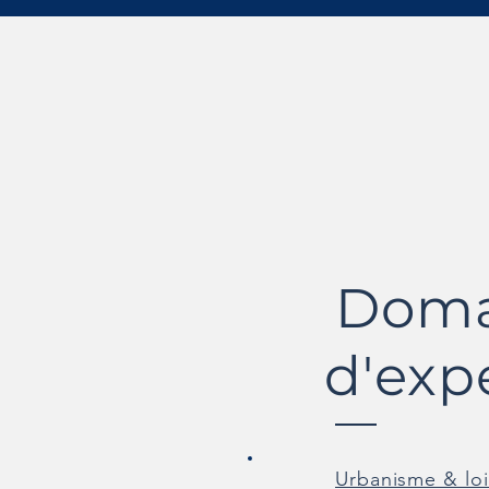
Doma
d'exp
Urbanisme & loi 