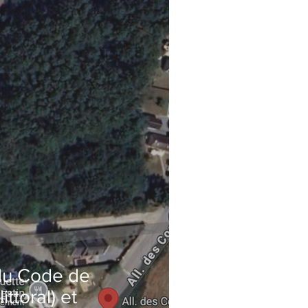
8 du Code de
ittoral) et