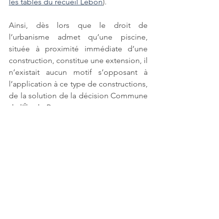
les tables du recueil Lebon
).  
Ainsi, dès lors que le droit de 
l’urbanisme admet qu’une piscine, 
située à proximité immédiate d’une 
construction, constitue une extension, il 
n’existait aucun motif s’opposant à 
l’application à ce type de constructions, 
de la solution de la décision Commune 
de l’Île-de-Batz. 
La Cour administrative d’appel de 
Bordeaux a toutefois ajouté un critère 
supplémentaire, lié au fait que la 
piscine en question doit avoir une taille 
limitée. 
La jurisprudence nous dira alors ce qu’il 
faut entendre par taille limitée. 