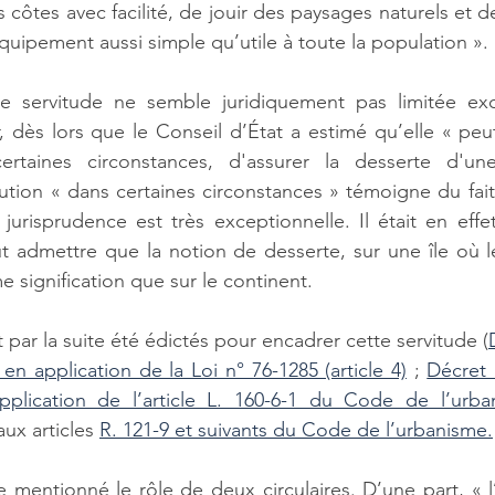
 côtes avec facilité, de jouir des paysages naturels et d
 équipement aussi simple qu’utile à toute la population ».
e servitude ne semble juridiquement pas limitée exc
, dès lors que le Conseil d’État a estimé qu’elle « peut
ertaines circonstances, d'assurer la desserte d'un
ocution « dans certaines circonstances » témoigne du fait
urisprudence est très exceptionnelle. Il était en effet
ut admettre que la notion de desserte, sur une île où le
e signification que sur le continent. 
 par la suite été édictés pour encadrer cette servitude (
s en application de la Loi n° 76-1285 (article 4)
 ; 
Décret 
pplication de l’article L. 160-6-1 du Code de l’urba
ux articles 
R. 121-9 et suivants du Code de l’urbanisme.
tre mentionné le rôle de deux circulaires. D’une part, « 