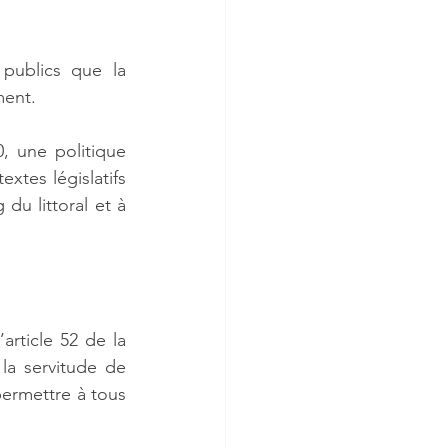
publics que la 
ment. 
 une politique 
xtes législatifs 
du littoral et à 
Cette politique publique a connu son aboutissement avec la création par l’article 52 de la 
la servitude de 
permettre à tous 