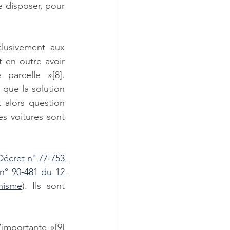
e disposer, pour 
lusivement aux 
 en outre avoir 
e parcelle »
[8]
. 
 que la solution 
 alors question 
s voitures sont 
Décret n° 77-753 
n° 90-481 du 12 
nisme
). Ils sont 
l’importante »
[9]