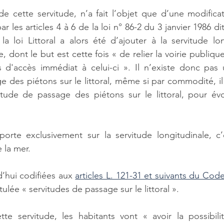
de cette servitude, n’a fait l’objet que d’une modificati
r les articles 4 à 6 de la loi n° 86-2 du 3 janvier 1986 dite
la loi Littoral a alors été d’ajouter à la servitude lon
e, dont le but est cette fois « de relier la voirie publique
 d'accès immédiat à celui-ci ». Il n’existe donc pas 
 des piétons sur le littoral, même si par commodité, il 
vitude de passage des piétons sur le littoral, pour év
rte exclusivement sur la servitude longitudinale, c’es
 la mer. 
d’hui codifiées aux 
articles L. 121-31 et suivants du Cod
ulée « servitudes de passage sur le littoral ».  
tte servitude, les habitants vont « avoir la possibili