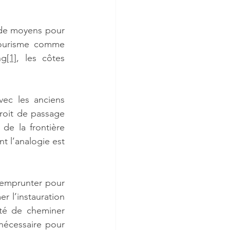
de moyens pour 
tourisme comme 
ng
[1]
, les côtes 
vec les anciens 
roit de passage 
de la frontière 
nt l’analogie est 
’emprunter pour 
r l’instauration 
ité de cheminer 
nécessaire pour 