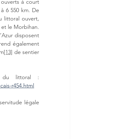
ouverts à court 
 à 6 550 km. De 
ittoral ouvert, 
 et le Morbihan. 
Azur disposent 
rend également 
km
[13]
 de sentier 
Enfin, le CEREMA a mis en ligne une carte des sentiers du littoral : 
cais-r454.html
ervitude légale 