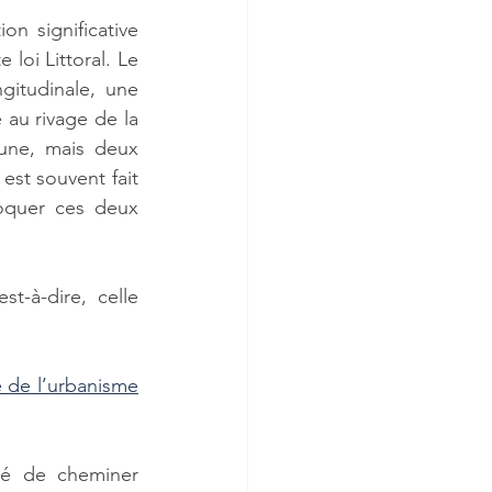
on significative 
 loi Littoral. Le 
gitudinale, une 
 au rivage de la 
une, mais deux 
est souvent fait 
oquer ces deux 
t-à-dire, celle 
e de l’urbanisme
té de cheminer 