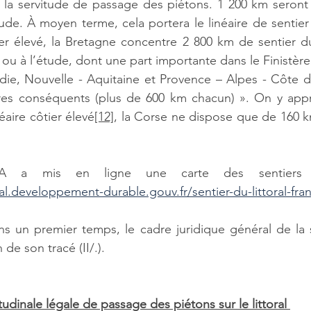
 la servitude de passage des piétons. 1 200 km seront 
ude. À moyen terme, cela portera le linéaire de sentier
ier élevé, la Bretagne concentre 2 800 km de sentier du l
ou à l’étude, dont une part importante dans le Finistère
ie, Nouvelle - Aquitaine et Provence – Alpes - Côte d’
res conséquents (plus de 600 km chacun) ». On y app
éaire côtier élevé
[12]
, la Corse ne dispose que de 160 
al.developpement-durable.gouv.fr/sentier-du-littoral-fran
s un premier temps, le cadre juridique général de la s
n de son tracé (II/.). 
itudinale légale de passage des piétons sur le littoral 