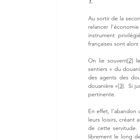
1.
Au sortir de la sec
relancer l’économie
instrument privilég
françaises sont alors
On lie souvent
[2]
 l
sentiers « du douani
des agents des douan
douanière »
[3]
.  Si 
pertinente. 
En effet, l’abandon 
leurs loisirs, créant
de cette servitude. 
librement le long d